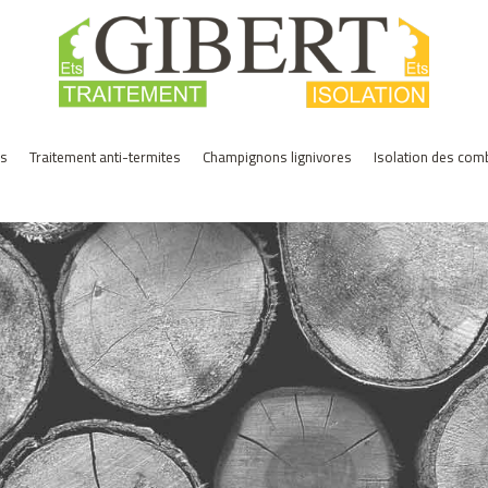
es
Traitement anti-termites
Champignons lignivores
Isolation des com