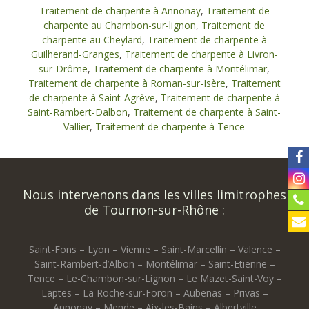
Traitement de charpente à Annonay
,
Traitement de
charpente au Chambon-sur-lignon
,
Traitement de
charpente au Cheylard
,
Traitement de charpente à
Guilherand-Granges
,
Traitement de charpente à Livron-
sur-Drôme
,
Traitement de charpente à Montélimar
,
Traitement de charpente à Roman-sur-Isère
,
Traitement
de charpente à Saint-Agrève
,
Traitement de charpente à
Saint-Rambert-Dalbon
,
Traitement de charpente à Saint-
Vallier
,
Traitement de charpente à Tence
Nous intervenons dans les villes limitrophes
de Tournon-sur-Rhône :
Saint-Fons – Lyon – Vienne – Saint-Marcellin – Valence –
Saint-Rambert-d’Albon – Montélimar – Saint-Etienne –
Tence – Le-Chambon-sur-Lignon – Le Mazet-Saint-Voy –
Laptes – La Roche-sur-Foron – Aubenas – Privas –
Annonay – Mende – Aix-les-Bains – Albertville